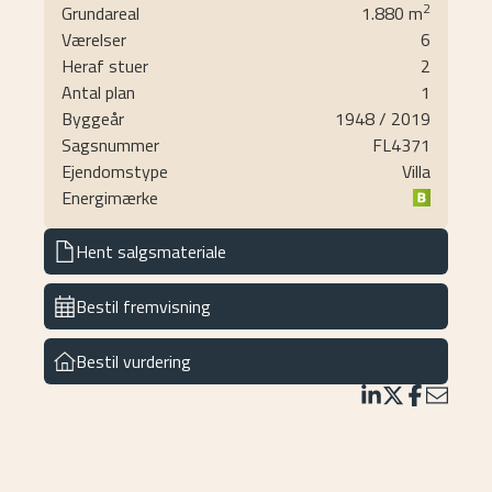
2
Grundareal
1.880
m
komfort en helt anden betydning.
Værelser
6
Villaen er opført i 1948 og senere tilbygget i 2019
Heraf stuer
2
med en gennemtænkt og æstetisk pæn løsning, som
Antal plan
1
giver huset et ensartet udtryk. Huset fik i 2019
Byggeår
1948
/ 2019
skiftet tag, da tilbygningen blev bygget og der er
Sagsnummer
FL4371
også etableret solceller. Huset rummer 202 kvm. bolig
Ejendomstype
Villa
med 75 kvm. funktionel underetage og ikke mindst 67
Energimærke
kvm. isoleret garage med dobbeltdøre, eludtag til 2
biler samt med 2 rum til fx. værksted/opbevaring. Der
Hent salgsmateriale
er ligeledes indlagt vand og afløb i garagen.
Boligen er indrettet med funktionel entré med
Bestil fremvisning
garderobeplads og adgang til to lyse og rummelige
værelser og ikke mindre end 2 badeværelser med
henholdsvis brus og badekar. Begge holdt i lyse klinker.
Bestil vurdering
Separat fra børneværelserne er der et lyst og dejligt
forældresoveværelse. Husets dejlige samlingspunkt er
den store lyse stue med et fantastisk lysindfald fra
de store vinduer mod syd og vest. I den store stue er