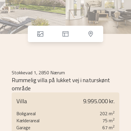
Stokkevad 1, 2850 Nærum
Rummelig villa på lukket vej i naturskønt
område
I naturskønne Nærum og på den hyggelige og lukkede
Villa
9.995.000 kr.
vej Stokkevad, finder du denne indbydende villa
beliggende på den dejligste grund omgivet af naturen.
2
Boligareal
202
m
2
Kælderareal
75
m
I boligen her er der nøje tænkt over klimaskærmen og
2
Garage
67
m
det sunde, moderne hus. Her får funktionalitet og